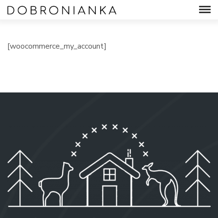
[woocommerce_my_account]