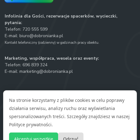
Infolinia dla Gości, rezerwacje spacerków, wycieczki,
pytania:
Telefon:
720 555 599
E-mail:
biuro@dobronianka.pl
Kontakt telefoniczny (codzienny) w godzinach pracy obiektu.
Marketing, współpraca, wesela oraz eventy:
Telefon:
696 839 324
E-mail:
marketing@dobronianka.pl
Na stronie korzystamy z plików cookies w celu poprawy
działania serwisu, analizy ruchu oraz wyświetlania
Polityka prywatności
spersonalizowanych treści. Szczegóły znajdziesz w naszej
Regulamin zakupów on-line
Polityce prywatności
.
Regulamin obiektu
Mapa obiektu
Akceptuj wszystkie
Odrzuć