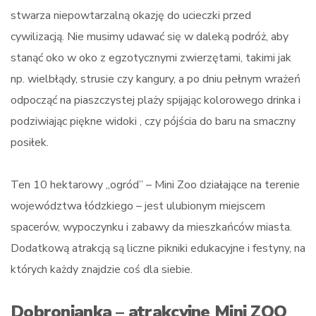
stwarza niepowtarzalną okazję do ucieczki przed
cywilizacją. Nie musimy udawać się w daleką podróż, aby
stanąć oko w oko z egzotycznymi zwierzętami, takimi jak
np. wielbłądy, strusie czy kangury, a po dniu pełnym wrażeń
odpocząć na piaszczystej plaży spijając kolorowego drinka i
podziwiając piękne widoki , czy pójścia do baru na smaczny
posiłek.
Ten 10 hektarowy „ogród” – Mini Zoo działające na terenie
województwa łódzkiego – jest ulubionym miejscem
spacerów, wypoczynku i zabawy da mieszkańców miasta.
Dodatkową atrakcją są liczne pikniki edukacyjne i festyny, na
których każdy znajdzie coś dla siebie.
Dobronianka – atrakcyjne Mini ZOO