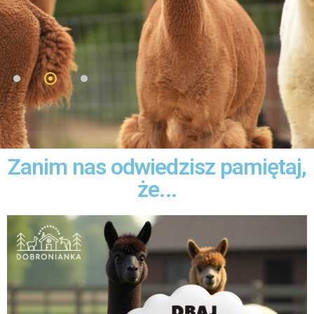
Zanim nas odwiedzisz pamiętaj,
że...