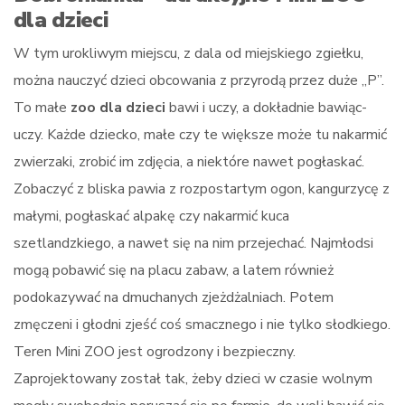
dla dzieci
W tym urokliwym miejscu, z dala od miejskiego zgiełku,
można nauczyć dzieci obcowania z przyrodą przez duże „P”.
To małe
zoo dla dzieci
bawi i uczy, a dokładnie bawiąc-
uczy. Każde dziecko, małe czy te większe może tu nakarmić
zwierzaki, zrobić im zdjęcia, a niektóre nawet pogłaskać.
Zobaczyć z bliska pawia z rozpostartym ogon, kangurzycę z
małymi, pogłaskać alpakę czy nakarmić kuca
szetlandzkiego, a nawet się na nim przejechać. Najmłodsi
mogą pobawić się na placu zabaw, a latem również
podokazywać na dmuchanych zjeżdżalniach. Potem
zmęczeni i głodni zjeść coś smacznego i nie tylko słodkiego.
Teren Mini ZOO jest ogrodzony i bezpieczny.
Zaprojektowany został tak, żeby dzieci w czasie wolnym