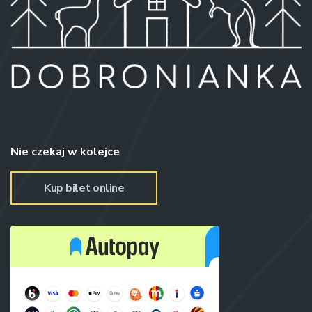
Nie czekaj w kolejce
Kup bilet online