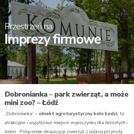
Przestrzeń na
Imprezy firmowe
Dobronianka – park zwierząt, a może
mini zoo? – Łódź
„Dobronianka” –
obiekt agroturystyczny koło Łodzi,
to
atrakcyjne i wyjątkowe miejsce wypoczynku dla dorosłych i
dzieci. Połączenie ekspozycji zwierząt z piękną przyrodą