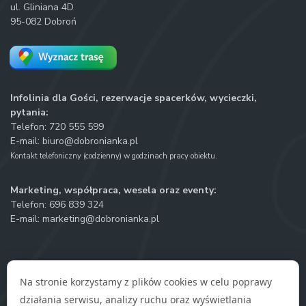
ul. Gliniana 4D
95-082 Dobroń
Infolinia dla Gości, rezerwacje spacerków, wycieczki,
pytania:
Telefon:
720 555 599
E-mail:
biuro@dobronianka.pl
Kontakt telefoniczny (codzienny) w godzinach pracy obiektu.
Marketing, współpraca, wesela oraz eventy:
Telefon:
696 839 324
E-mail:
marketing@dobronianka.pl
Na stronie korzystamy z plików cookies w celu poprawy
działania serwisu, analizy ruchu oraz wyświetlania
Polityka prywatności