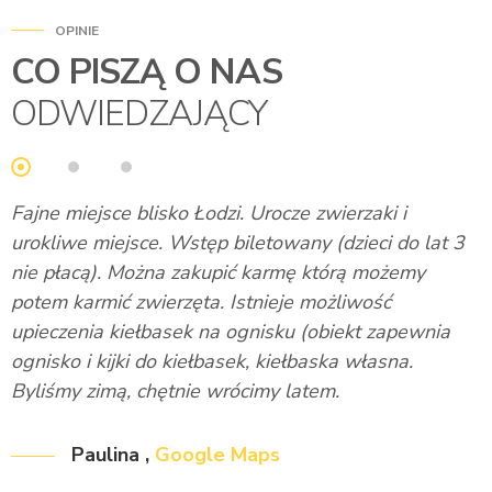
OPINIE
CO PISZĄ O NAS
ODWIEDZAJĄCY
Fajne miejsce blisko Łodzi. Urocze zwierzaki i
P
urokliwe miejsce. Wstęp biletowany (dzieci do lat 3
z
nie płacą). Można zakupić karmę którą możemy
c
potem karmić zwierzęta. Istnieje możliwość
c
upieczenia kiełbasek na ognisku (obiekt zapewnia
c
ognisko i kijki do kiełbasek, kiełbaska własna.
o
Byliśmy zimą, chętnie wrócimy latem.
Paulina
,
Google Maps