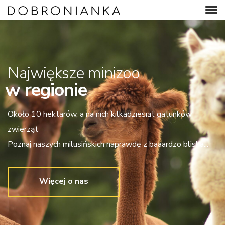
Największe minizoo
w regionie
Około 10 hektarów, a na nich kilkadziesiąt gatunków
zwierząt
Poznaj naszych milusińskich naprawdę z baaardzo bliska...
Więcej o nas