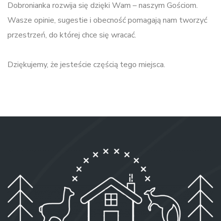
Dobronianka rozwija się dzięki Wam – naszym Gościom.
Wasze opinie, sugestie i obecność pomagają nam tworzyć
przestrzeń, do której chce się wracać.
Dziękujemy, że jesteście częścią tego miejsca.