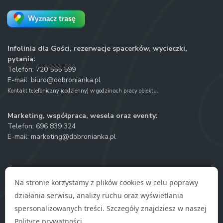
Infolinia dla Gości, rezerwacje spacerków, wycieczki,
pytania:
Telefon:
720 555 599
E-mail:
biuro@dobronianka.pl
Kontakt telefoniczny (codzienny) w godzinach pracy obiektu.
Marketing, współpraca, wesela oraz eventy:
Telefon:
696 839 324
E-mail:
marketing@dobronianka.pl
Na stronie korzystamy z plików cookies w celu poprawy
działania serwisu, analizy ruchu oraz wyświetlania
Polityka prywatności
spersonalizowanych treści. Szczegóły znajdziesz w naszej
Regulamin zakupów on-line
Polityce prywatności
.