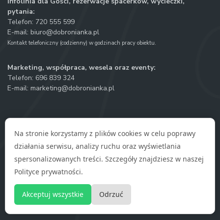
Infolinia dla Gości, rezerwacje spacerków, wycieczki,
pytania:
Telefon:
720 555 599
E-mail:
biuro@dobronianka.pl
Kontakt telefoniczny (codzienny) w godzinach pracy obiektu.
Marketing, współpraca, wesela oraz eventy:
Telefon:
696 839 324
E-mail:
marketing@dobronianka.pl
Na stronie korzystamy z plików cookies w celu poprawy
działania serwisu, analizy ruchu oraz wyświetlania
Polityka prywatności
spersonalizowanych treści. Szczegóły znajdziesz w naszej
Regulamin zakupów on-line
Polityce prywatności
.
Regulamin obiektu
Mapa obiektu
Akceptuj wszystkie
Odrzuć
4.7
4755 opinii