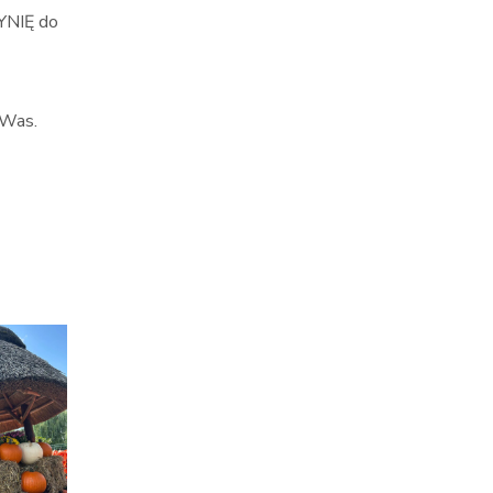
DYNIĘ do
 Was.